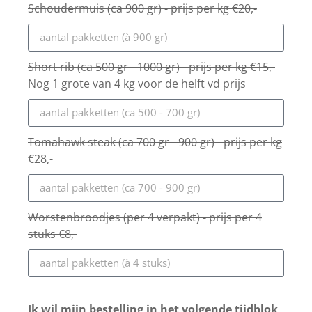
Schoudermuis (ca 900 gr) - prijs per kg €20,-
Short rib (ca 500 gr - 1000 gr) - prijs per kg €15,-
Nog 1 grote van 4 kg voor de helft vd prijs
Tomahawk steak (ca 700 gr - 900 gr) - prijs per kg
€28,-
Worstenbroodjes (per 4 verpakt) - prijs per 4
stuks €8,-
Ik wil mijn bestelling in het volgende tijdblok