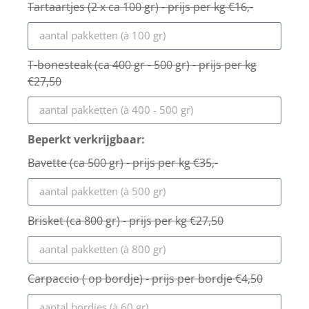
Tartaartjes (2 x ca 100 gr) - prijs per kg €16,-
T-bonesteak (ca 400 gr - 500 gr) - prijs per kg
€27,50
Beperkt verkrijgbaar:
Bavette (ca 500 gr) - prijs per kg €35,-
Brisket (ca 800 gr) - prijs per kg €27,50
Carpaccio ( op bordje) - prijs per bordje €4,50