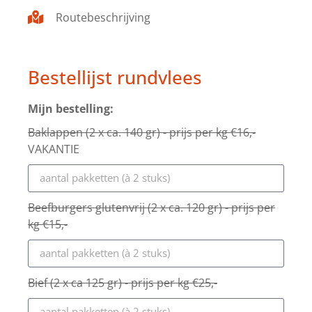
Routebeschrijving
Bestellijst rundvlees
Mijn bestelling:
Baklappen (2 x ca. 140 gr) - prijs per kg €16,-
VAKANTIE
Beefburgers glutenvrij (2 x ca. 120 gr) - prijs per
kg €15,-
Bief (2 x ca 125 gr) - prijs per kg €25,-