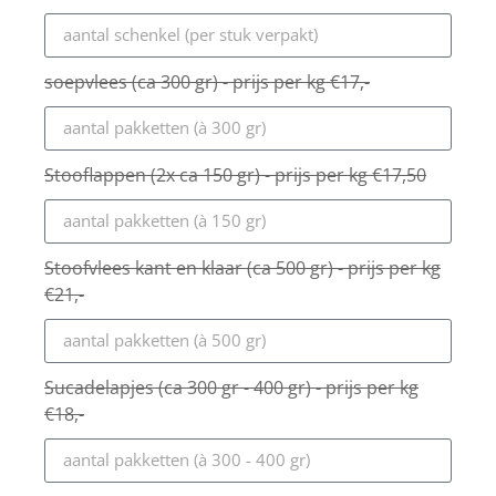
soepvlees (ca 300 gr) - prijs per kg €17,-
Stooflappen (2x ca 150 gr) - prijs per kg €17,50
Stoofvlees kant en klaar (ca 500 gr) - prijs per kg
€21,-
Sucadelapjes (ca 300 gr - 400 gr) - prijs per kg
€18,-