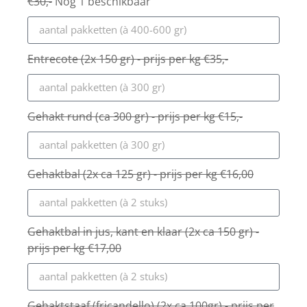
€30,-
Nog 1 beschikbaar
Entrecote (2x 150 gr) - prijs per kg €35,-
Gehakt rund (ca 300 gr) - prijs per kg €15,-
Gehaktbal (2x ca 125 gr) - prijs per kg €16,00
Gehaktbal in jus, kant en klaar (2x ca 150 gr) -
prijs per kg €17,00
Gehaktstaaf (fricandello) (2x ca 100gr) - prijs per