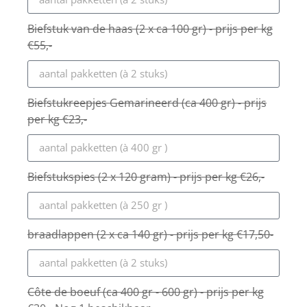
Biefstuk van de haas (2 x ca 100 gr) - prijs per kg
€55,-
Biefstukreepjes Gemarineerd (ca 400 gr) - prijs
per kg €23,-
Biefstukspies (2 x 120 gram) - prijs per kg €26,-
braadlappen (2 x ca 140 gr) - prijs per kg €17,50-
Côte de boeuf (ca 400 gr - 600 gr) - prijs per kg